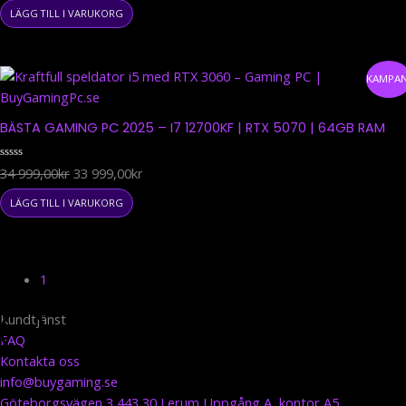
av
5
LÄGG TILL I VARUKORG
Det
Det
KAMPAN
ursprungliga
nuvarande
priset
priset
BÄSTA GAMING PC 2025 – I7 12700KF | RTX 5070 | 64GB RAM
var:
är:
34
33
Betygsatt
34 999,00
kr
33 999,00
kr
999,00kr.
999,00kr.
0
av
5
LÄGG TILL I VARUKORG
1
Kundtjänst
FAQ
Kontakta oss
info@buygaming.se
Göteborgsvägen 3 443 30 Lerum Uppgång A, kontor A5