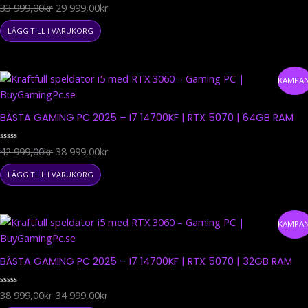
Betygsatt
33 999,00
kr
29 999,00
kr
999,00kr.
999,00kr.
0
av
5
LÄGG TILL I VARUKORG
Det
Det
KAMPAN
ursprungliga
nuvarande
priset
priset
BÄSTA GAMING PC 2025 – I7 14700KF | RTX 5070 | 64GB RAM
var:
är:
42
38
Betygsatt
42 999,00
kr
38 999,00
kr
999,00kr.
999,00kr.
0
av
5
LÄGG TILL I VARUKORG
Det
Det
KAMPAN
ursprungliga
nuvarande
priset
priset
BÄSTA GAMING PC 2025 – I7 14700KF | RTX 5070 | 32GB RAM
var:
är:
38
34
Betygsatt
38 999,00
kr
34 999,00
kr
999,00kr.
999,00kr.
0