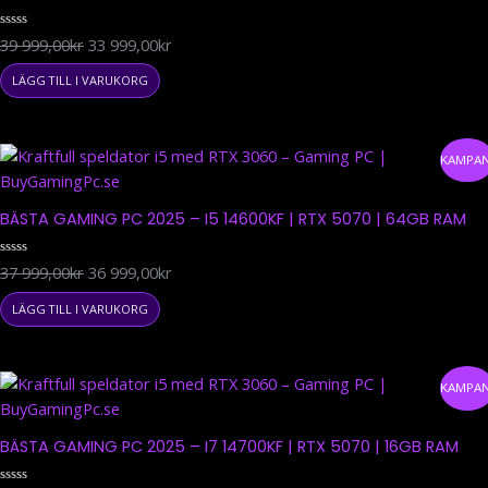
priset
priset
var:
är:
Betygsatt
39 999,00
kr
33 999,00
kr
39
33
0
av
999,00kr.
999,00kr.
5
LÄGG TILL I VARUKORG
Det
Det
KAMPAN
ursprungliga
nuvarande
priset
priset
BÄSTA GAMING PC 2025 – I5 14600KF | RTX 5070 | 64GB RAM
var:
är:
37
36
Betygsatt
37 999,00
kr
36 999,00
kr
999,00kr.
999,00kr.
0
av
5
LÄGG TILL I VARUKORG
Det
Det
KAMPAN
ursprungliga
nuvarande
priset
priset
BÄSTA GAMING PC 2025 – I7 14700KF | RTX 5070 | 16GB RAM
var:
är:
33
29