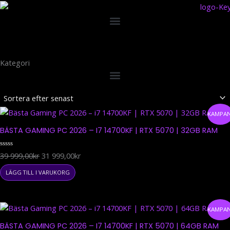
Hoppa
till
innehåll
Kategori
Det
Det
KAMPAN
ursprungliga
nuvarande
BÄSTA GAMING PC 2026 – I7 14700KF | RTX 5070 | 32GB RAM
priset
priset
var:
är:
Betygsatt
39 999,00
kr
31 999,00
kr
39
31
0
av
999,00kr.
999,00kr.
5
LÄGG TILL I VARUKORG
Det
Det
KAMPAN
ursprungliga
nuvarande
BÄSTA GAMING PC 2026 – I7 14700KF | RTX 5070 | 64GB RAM