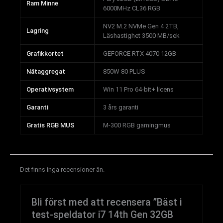
Ram Minne
6000MHz CL36 RGB
NV2 M.2 NVMe Gen 4 2TB,
Lagring
Läshastighet 3500 MB/sek
Grafikkortet
GEFORCE RTX 4070 12GB
Nätaggregat
850W 80 PLUS
Operativsystem
Win 11 Pro 64-bit+ licens
Garanti
3 års garanti
Gratis RGB MUS
M-300 RGB gamingmus
Det finns inga recensioner än.
Bli först med att recensera ”Bäst i
test-speldator i7 14th Gen 32GB