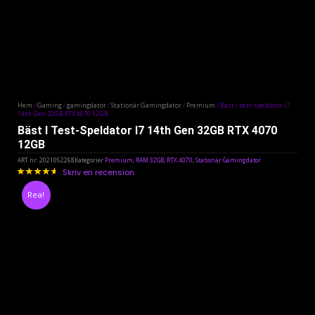
Hem
/
Gaming
/
gamingdator
/
Stationär Gamingdator
/
Premium
/ Bäst i test-speldator i7
14th Gen 32GB RTX 4070 12GB
Bäst I Test-Speldator I7 14th Gen 32GB RTX 4070
12GB
ART.nr:
2021052268
Kategorier
Premium
,
RAM 32GB
,
RTX 4070
,
Stationär Gamingdator
Skriv en recension
0
stjärnor
Rea!