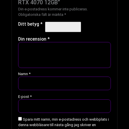
RTX 4070 12GB”
Din e-postadress kommer inte publiceras.
Obligatoriska fält är märkta
*
Ditt betyg
*
Din recension
*
Namn
*
E-post
*
Spara mitt namn, min e-postadress och webbplats i
denna webbläsare till nästa gång jag skriver en