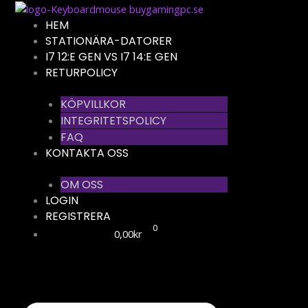
Hoppa
till
HEM
innehåll
STATIONÄRA-DATORER
I7 12:E GEN VS I7 14:E GEN
RETURPOLICY
KÖPVILLKOR
INTEGRITETSPOLICY
FAQ
KONTAKTA OSS
OM OSS
LOGIN
REGISTRERA
0
0,00
kr