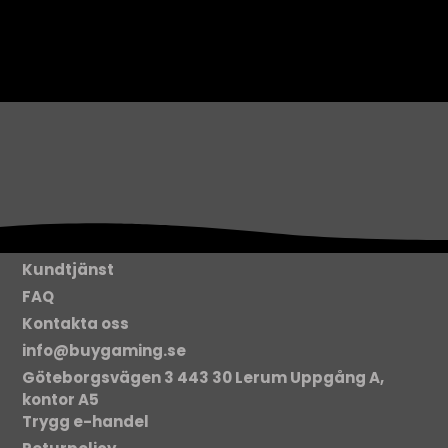
Kundtjänst
FAQ
Kontakta oss
info@buygaming.se
Göteborgsvägen 3 443 30 Lerum Uppgång A,
kontor A5
Trygg e-handel