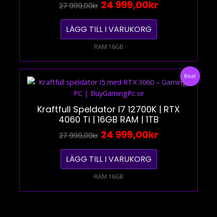
999,00kr.
999,00kr.
24 999,00
Kr
27 999,00
Kr
LÄGG TILL I VARUKORG
RAM 16GB
Det
Det
Rea!
Ursprungliga
Nuvarande
Priset
Priset
Var:
Är:
Kraftfull Speldator I7 12700K | RTX
4060 Ti | 16GB RAM | 1TB
27
24
999,00kr.
999,00kr.
24 999,00
Kr
27 999,00
Kr
LÄGG TILL I VARUKORG
RAM 16GB