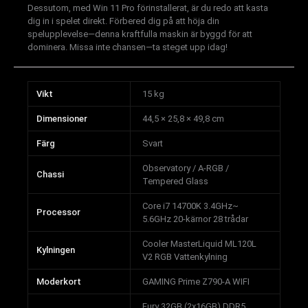
Dessutom, med Win 11 Pro förinstallerat, är du redo att kasta
dig in i spelet direkt. Förbered dig på att höja din
spelupplevelse—denna kraftfulla maskin är byggd för att
dominera. Missa inte chansen—ta steget upp idag!
Vikt
15 kg
Dimensioner
44,5 × 25,8 × 49,8 cm
Färg
Svart
Observatory / A-RGB /
Chassi
Tempered Glass
Core i7 14700K 3.4GHz~
Processor
5.6GHz 20-kärnor 28 trådar
Cooler MasterLiquid ML120L
Kylningen
V2 RGB Vattenkylning
Moderkort
GAMING Prime Z790-A WIFI
Fury 32GB (2x16GB) DDR5