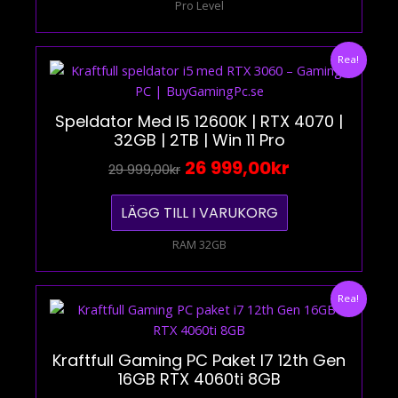
Pro Level
Det
Det
Rea!
Ursprungliga
Nuvarande
Priset
Priset
Var:
Är:
Speldator Med I5 12600K | RTX 4070 |
32GB | 2TB | Win 11 Pro
29
26
999,00kr.
999,00kr.
26 999,00
Kr
29 999,00
Kr
LÄGG TILL I VARUKORG
RAM 32GB
Det
Det
Rea!
Ursprungliga
Nuvarande
Priset
Priset
Var:
Är:
Kraftfull Gaming PC Paket I7 12th Gen
16GB RTX 4060ti 8GB
27
24