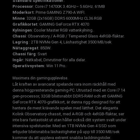
Standard Specifikationer:
Processor
: Core i7 14700K 3.4GHz~ 5.6GHz. 61MB
Moderkort
: Prime GAMING Z790-A WIFI.
Minne
: 32GB (2x16GB) DDR5 6000MHz CL36 RGB
Grafikkortet
: GAMING GeForce RTX 4070
Kylningen
: Cooler Master RGB vattenkylning.
Chassi
: Observatory / A-RGB / Tempered Glass 4xRGB-fläktar.
Lagring
: 2TB NVMe Gen 4, Läshastighet 3500 MB/sek
Nätaggregat
: 850W.
Chassi färg
: Svart
Ingår:
Nätkabel, Drivrutiner för alla delar.
Operativsystem:
Win 11 Pro.
Maximera din gamingupplevelse.
Låt kraften av avancerat spelande vara inom räckhåll med
denna högpresterande gaming-PC. Utrustad med en Core i7 14
gen-processor, 32GB blixtsnabbt DDR5-RAM och ett GAMING
GeForce RTX 4070-grafikkort, är denna rigg designad för att
hantera de mest krävande spelen med lätthet. Det eleganta
Kolink Observatory-chassit, med A-RGB och 4xRGB-fläktar, ser
inte bara fantastiskt ut utan håller också ditt system svalt under
intensiva spelstunder. Med en 1TB NVMe Gen 4 SSD som
erbjuder blixtsnabba läshastigheter på upp till 3500 MB/sek
kommer du att uppleva extremt snabba laddningstider.