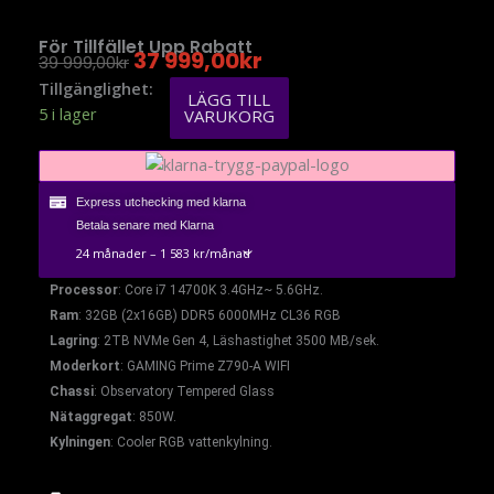
För Tillfället Upp
Rabatt
37 999,00
Kr
39 999,00
Kr
Det
Det
Ursprungliga
Nuvarande
Bäst
Tillgänglighet:
LÄGG TILL
Priset
Priset
i
5 i lager
VARUKORG
Var:
Är:
test-
39
37
999,00kr.
speldator
999,00kr.
i7
Express utchecking med klarna
14th
Betala senare med Klarna
Gen
32GB
RTX
Processor
: Core i7 14700K 3.4GHz~ 5.6GHz.
4070
Ram
: 32GB (2x16GB) DDR5 6000MHz CL36 RGB
12GB
Lagring
: 2TB NVMe Gen 4, Läshastighet 3500 MB/sek.
mängd
Moderkort
: GAMING Prime Z790-A WIFI
Chassi
: Observatory Tempered Glass
Nätaggregat
: 850W.
Kylningen
: Cooler RGB vattenkylning.