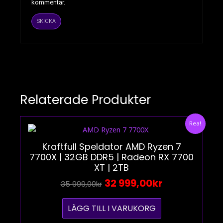
kommentar.
Relaterade Produkter
Det
Det
Rea!
Ursprungliga
Nuvarande
Priset
Priset
Kraftfull Speldator AMD Ryzen 7
7700X | 32GB DDR5 | Radeon RX 7700
Var:
Är:
XT | 2TB
35
32
999,00kr.
999,00kr.
32 999,00
Kr
35 999,00
Kr
LÄGG TILL I VARUKORG