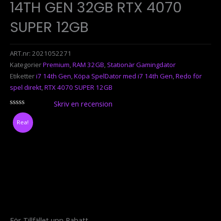
14TH GEN 32GB RTX 4070
SUPER 12GB
ART.nr:
2021052271
Kategorier
Premium
,
RAM 32GB
,
Stationär Gamingdator
Etiketter
i7 14th Gen
,
Köpa SpelDator med i7 14th Gen
,
Redo för
spel direkt
,
RTX 4070 SUPER 12GB
Skriv en recension
0
stjärnor
Rea!
För Tillfället upp
Rabatt