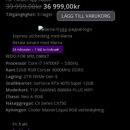
Det
Det
39 999,00
kr
36 999,00
kr
ursprungliga
nuvarande
Redo
Tillgänglighet:
5 i lager
LÄGG TILL VARUKORG
priset
priset
för
var:
är:
spel
39
36
direkt
Express utchecking med klarna
999,00kr.
999,00kr.
i7
Betala senare med Klarna
14th
Gen
REDO FÖR SPEL DIREKT
32GB
Processor
: Core i7 14700KF ~ 5.6GHz.
RTX
Ram
:32GB RGB Corsair 6000MHz DDR5.
4070
Lagring
: 2TB NVMe Gen 4.
SUPER
Grafikkortet
: GeForce RTX 4070 Super 12GB
12GB
Moderkort
: TUF GAMING B660M-PLUS WIFI
mängd
Chassi
: Neo A-RGB.
Nätaggregat
: CX Series CX750.
Kylningen
: Cooler MasterLiquid RGB vattenkylning.
Fri frakt