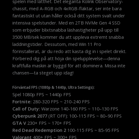
spelen med lätthet. Det eleganta Kolink Observatory-
chassit, med A-RGB och 4xRGB-fläktar, ser inte bara
fantastiskt ut utan håller också ditt system svalt under
intensiva spelstunder. Med en 2TB NVMe Gen 4 SSD
som erbjuder blixtsnabba läshastigheter på upp till
3500 MB/sek kommer du att uppleva extremt snabba
laddningstider. Dessutom, med Win 11 Pro
förinstallerat, är du redo att kasta dig in i spelet direkt.
Förbered dig på att höja din spelupplevelse—denna
kraftfulla maskin är byggd för att dominera. Missa inte
chansen—ta steget upp idag!
Förväntad FPS (1080p & 1440p, Ultra Settings):
Spel 1080p FPS ~ 1440p FPS
Fortnite:
280-320 FPS ~ 210-240 FPS
Call of Duty:
Warzone 140-160 FPS ~ 110–130 FPS
Cyberpunk 2077
(RT OFF): 100-115 FPS ~ 80–90 FPS
GTA V
230+ FPS ~ 170+ FPS
Red Dead Redemption 2
100-115 FPS ~ 85-95 FPS
Valorant
400+ FPS ~ 300+ FPS