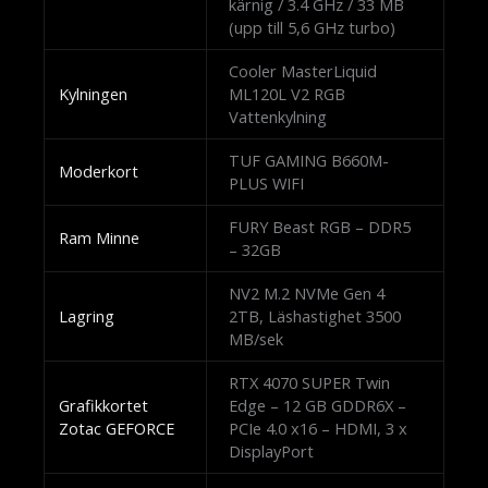
kärnig / 3.4 GHz / 33 MB
(upp till 5,6 GHz turbo)
Cooler MasterLiquid
Kylningen
ML120L V2 RGB
Vattenkylning
TUF GAMING B660M-
Moderkort
PLUS WIFI
FURY Beast RGB – DDR5
Ram Minne
– 32GB
NV2 M.2 NVMe Gen 4
Lagring
2TB, Läshastighet 3500
MB/sek
RTX 4070 SUPER Twin
Grafikkortet
Edge – 12 GB GDDR6X –
Zotac GEFORCE
PCIe 4.0 x16 – HDMI, 3 x
DisplayPort