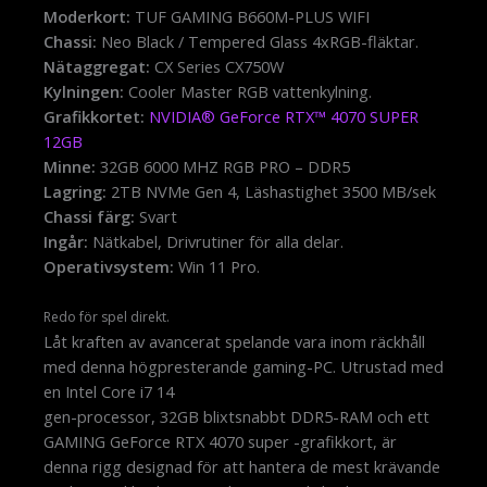
Moderkort:
TUF GAMING B660M-PLUS WIFI
Chassi:
Neo Black / Tempered Glass 4xRGB-fläktar.
Nätaggregat:
CX Series CX750W
Kylningen:
Cooler Master RGB vattenkylning.
Grafikkortet:
NVIDIA® GeForce RTX™ 4070 SUPER
12GB
Minne:
32GB 6000 MHZ RGB PRO – DDR5
Lagring:
2TB NVMe Gen 4, Läshastighet 3500 MB/sek
Chassi färg:
Svart
Ingår:
Nätkabel, Drivrutiner för alla delar.
Operativsystem:
Win 11 Pro.
Redo för spel direkt.
Låt kraften av avancerat spelande vara inom räckhåll
med denna högpresterande gaming-PC. Utrustad med
en Intel Core i7 14
gen-processor, 32GB blixtsnabbt DDR5-RAM och ett
GAMING GeForce RTX 4070 super -grafikkort, är
denna rigg designad för att hantera de mest krävande