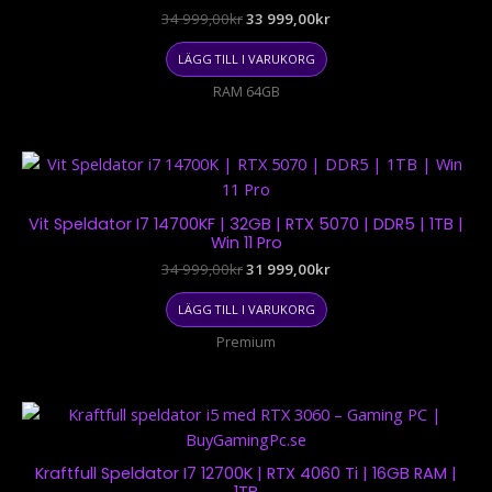
999,00kr.
999,00kr.
34 999,00
kr
33 999,00
kr
LÄGG TILL I VARUKORG
RAM 64GB
Det
Det
ursprungliga
nuvarande
priset
priset
var:
är:
Vit Speldator I7 14700KF | 32GB | RTX 5070 | DDR5 | 1TB |
34
31
Win 11 Pro
999,00kr.
999,00kr.
34 999,00
kr
31 999,00
kr
LÄGG TILL I VARUKORG
Premium
Det
Det
ursprungliga
nuvarande
priset
priset
var:
är:
Kraftfull Speldator I7 12700K | RTX 4060 Ti | 16GB RAM |
27
24