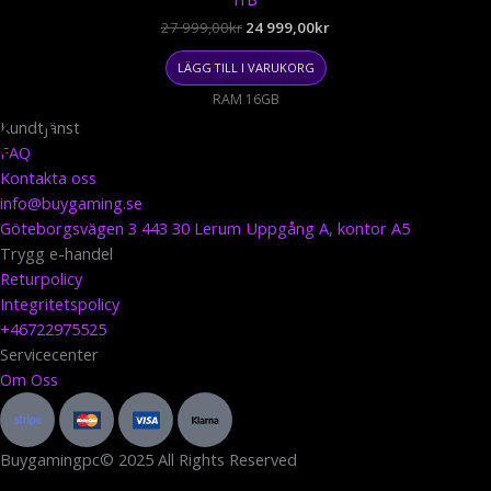
1TB
999,00kr.
999,00kr.
27 999,00
kr
24 999,00
kr
LÄGG TILL I VARUKORG
RAM 16GB
Kundtjänst
FAQ
Kontakta oss
info@buygaming.se
Göteborgsvägen 3 443 30 Lerum Uppgång A, kontor A5
Trygg e-handel
Returpolicy
Integritetspolicy
+46722975525
Servicecenter
Om Oss
S
M
V
t
a
i
r
s
s
Buygamingpc© 2025 All Rights Reserved
i
t
a