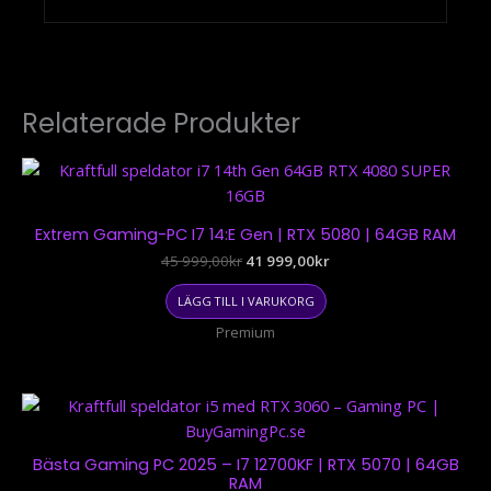
Relaterade Produkter
Det
Det
ursprungliga
nuvarande
priset
priset
var:
är:
Extrem Gaming-PC I7 14:e Gen | RTX 5080 | 64GB RAM
45
41
999,00kr.
999,00kr.
45 999,00
kr
41 999,00
kr
LÄGG TILL I VARUKORG
Premium
Det
Det
ursprungliga
nuvarande
priset
priset
var:
är:
Bästa Gaming PC 2025 – I7 12700KF | RTX 5070 | 64GB
34
33
RAM